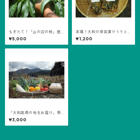
もぎたて！「山の辺の桃」歴
本場！大和の奈良漬けうりと
史を紡ぐ山の辺の道から特別
きゅうりの２本セット
¥5,000
¥1,200
な贈り物
「大和高原の旬をお届け。季
節の野菜おまかせセット（お
¥3,000
得な詰め合わせ）」